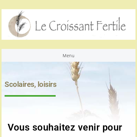
Passer
Passer
Passer
à
au
au
la
contenu
pied
navigation
principal
de
principale
page
Menu
Scolaires, loisirs
Vous souhaitez venir pour