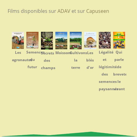
Films disponibles sur
ADAV
et sur
Capuseen
Semences
Légalité
Qui
Les
Cultivons
Les
Moissons
Secrets
du
et
parle
agronautes
la
blés
des
futur
légitimité
de
terre
d’or
champs
des
breveter
semences
le
paysannes
vivant