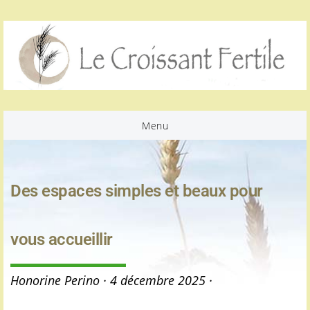
Passer
Passer
Passer
à
au
au
la
contenu
pied
navigation
principal
de
principale
page
Menu
Des espaces simples et beaux pour
vous accueillir
Honorine Perino
·
4 décembre 2025
·